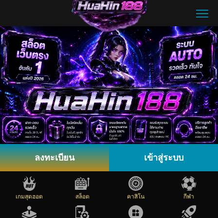
ลงทะเบียน
เข้าสู่ระบบ
เกมสุดฮอต
สล็อต
คาสิโน
กีฬา